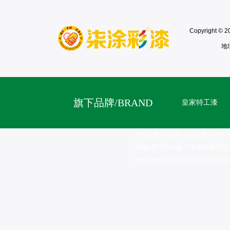
Copyright
地
旗下品牌/BRAND
皇家特工漆
友情连接:
仿石漆
|
花岗岩漆
|
水漆招
品牌
|
进口艺术漆
|
艺术漆加盟代理
|
疏散
|
敏华应急灯
|
应急照明控制器
|