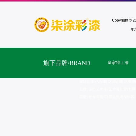
Copyright
地
旗下品牌/BRAND
皇家特工漆
友情连接:
仿石漆
|
花岗岩漆
|
水漆招
品牌
|
进口艺术漆
|
艺术漆加盟代理
|
疏散
|
敏华应急灯
|
应急照明控制器
|