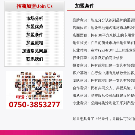
加盟条件
招商加盟/Join Us
市场分析
品牌意识：能充分分认识到品牌的重要
加盟优势
店面位置：地处当地知名建材市场B级
加盟条件
店面面积：拥有30平方米以上的专用
加盟流程
销售状况：在目前所处市场年销售量在
从业时间：在本行业有3年以上的经营
加盟常见问题
行业口碑：具备良好的商业信誉
联系我们
投资意识：拥有或能组建一支具有较强
客户基础：在行业中拥有足够数量的客
团队意识：拥有或能组建一支具有较强
合作意识：拥有共同投入、共提风险、
服从意识：能够服从公司品牌建设的整
专业意识：必须将柒涂彩化工系列产品
如果您具备了上述条件，并能认可我们