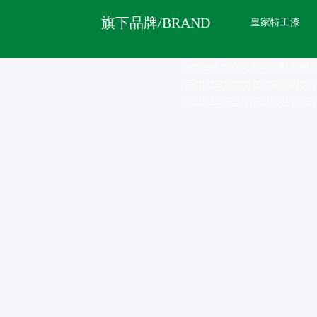
旗下品牌/BRAND
皇家特工漆
友情连接:
仿石漆
|
花岗岩漆
|
水漆招
品牌
|
进口艺术漆
|
艺术漆加盟代理
|
疏散
|
敏华应急灯
|
应急照明控制器
|